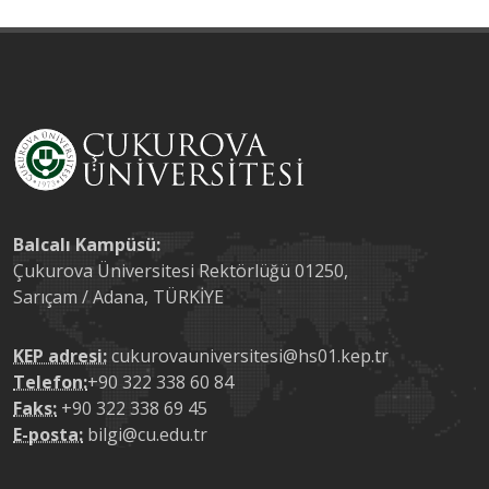
Balcalı Kampüsü:
Çukurova Üniversitesi Rektörlüğü 01250,
Sarıçam / Adana, TÜRKİYE
KEP adresi:
cukurovauniversitesi@hs01.kep.tr
Telefon:
+90 322 338 60 84
Faks:
+90 322 338 69 45
E-posta:
bilgi@cu.edu.tr