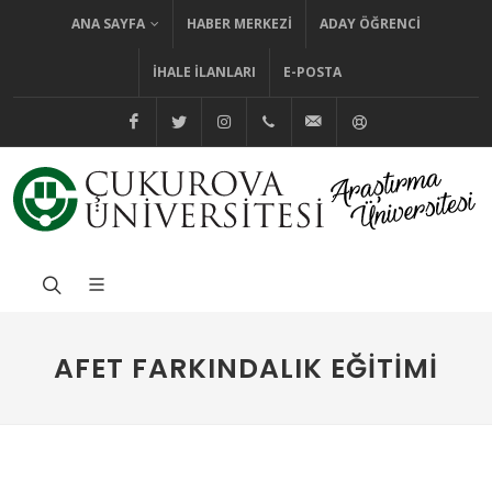
ANA SAYFA
HABER MERKEZI
ADAY ÖĞRENCI
İHALE İLANLARI
E-POSTA
@cuhabermerkezi
@cukurovaedutr
@cukurovaedutr
+90 (322) 338 60 84
bilgi@cu.edu.tr
Yardım
AFET FARKINDALIK EĞITIMI