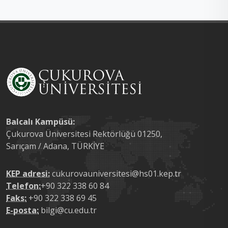
Balcalı Kampüsü:
Çukurova Üniversitesi Rektörlüğü 01250,
Sarıçam / Adana, TÜRKİYE
KEP adresi:
cukurovauniversitesi@hs01.kep.tr
Telefon:
+90 322 338 60 84
Faks:
+90 322 338 69 45
E-posta:
bilgi@cu.edu.tr