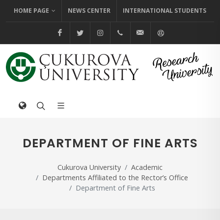
HOME PAGE
NEWS CENTER
INTERNATIONAL STUDENTS
@cuhabermerkezi
@cukurovaedutr
@cukurovaedutr
+90 (322) 338 60 84
bilgi@cu.edu.tr
Help
DEPARTMENT OF FINE ARTS
Cukurova University
Academic
Departments Affiliated to the Rector’s Office
Department of Fine Arts